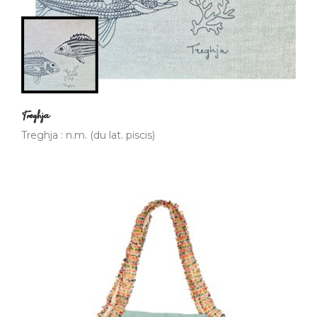
Treghja
Treghja : n.m. (du lat. piscis)